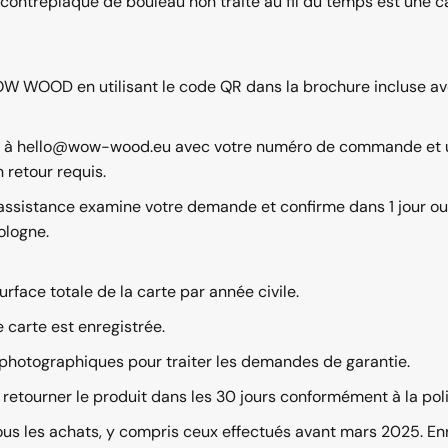
contreplaqué de bouleau non traité au fil du temps est une car
W WOOD en utilisant le code QR dans la brochure incluse av
l à
hello@wow-wood.eu
avec votre numéro de commande et 
 retour requis.
d'assistance examine votre demande et confirme dans 1 jour 
ologne.
rface totale de la carte par année civile.
e carte est enregistrée.
tographiques pour traiter les demandes de garantie.
 retourner le produit dans les 30 jours conformément à la
pol
ous les achats, y compris ceux effectués avant mars 2025. Enre