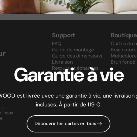
Support
Boutique
FAQ
Cartes du 
Guide de montage
Bois nature
ur
Guide des dimensions
Multicolore
Livraison
Brun foncé
Garantie
à
vie
Retours et échanges
est livrée avec une garantie à vie, une livraison gr
incluses. À partir de 119 €.
s :
il tous
le
Découvrir les cartes en bois