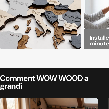
Install
minute
Votre langue. Votre
carte.
Comment WOW WOOD
a
grandi