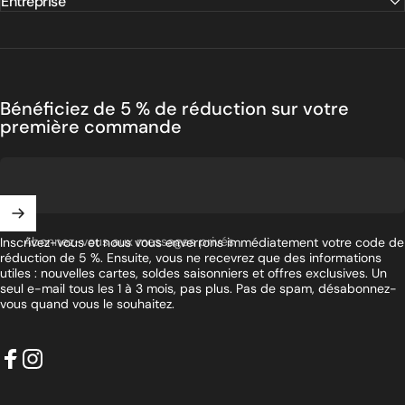
Entreprise
Explorez
notre
collection
Trois finitions. Trois tailles. Une histoire — la vôtre. À partir de
€119 avec livraison gratuite en UE.
Bénéficiez de 5 % de réduction sur votre
première commande
DÉCOUVRIR LES CARTES EN BOIS
Abonnez-vous aux messages privés
Inscrivez-vous et nous vous enverrons immédiatement votre code de
réduction de 5 %. Ensuite, vous ne recevrez que des informations
utiles : nouvelles cartes, soldes saisonniers et offres exclusives. Un
seul e-mail tous les 1 à 3 mois, pas plus. Pas de spam, désabonnez-
vous quand vous le souhaitez.
Facebook
Instagram
Français