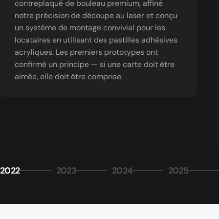
contreplaqué de bouleau premium, affiné
notre précision de découpe au laser et conçu
un système de montage convivial pour les
locataires en utilisant des pastilles adhésives
acryliques. Les premiers prototypes ont
confirmé un principe — si une carte doit être
aimée, elle doit être comprise.
2022
2023
2024
2025
Page 1
Page 2
Page 3
Page 4