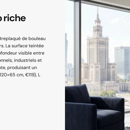
o
riche
ontreplaqué de bouleau
s. La surface teintée
fondeur visible entre
nnels, industriels et
te, produisant un
 (120×65 cm, €119), L