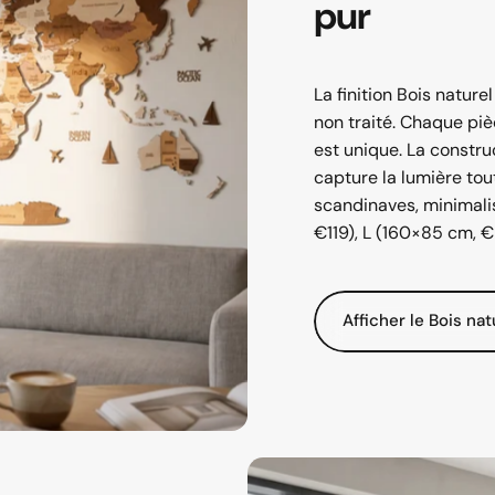
pur
La finition Bois natur
non traité. Chaque piè
est unique. La constr
capture la lumière tout
scandinaves, minimalis
€119), L (160×85 cm, €
Afficher le Bois nat