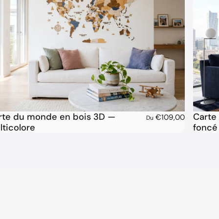
rte du monde en bois 3D —
Carte
€109,00
Du
lticolore
foncé