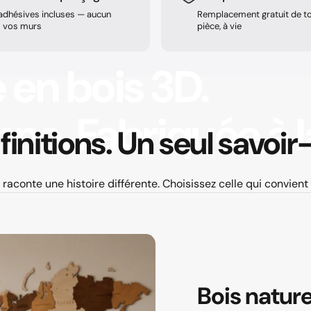
 adhésives incluses — aucun
Remplacement gratuit de to
s vos murs
pièce, à vie
e
en
bois
3D.
nne.
Fabriquée
à
l
finitions.
Un
seul
savoir-
 raconte une histoire différente. Choisissez celle qui convient
Bois
nature