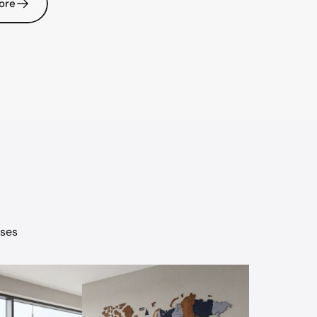
lore
uses