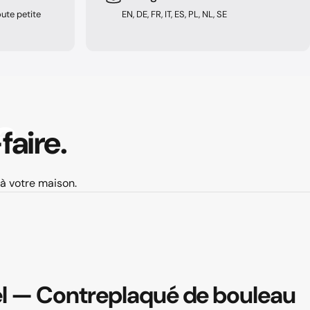
ute petite
EN, DE, FR, IT, ES, PL, NL, SE
a
faire.
 à votre maison.
l
—
Contreplaqué
de
bouleau