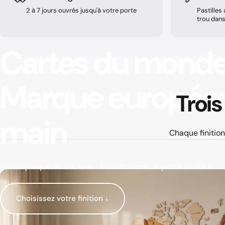
2 à 7 jours ouvrés jusqu'à votre porte
Pastilles
trou dan
Cartes
du
mond
Marque
europée
Trois
main
Chaque finition
Contreplaqué de bouleau · Trois finitions · À partir de 119 €
Choisissez votre finition ↓