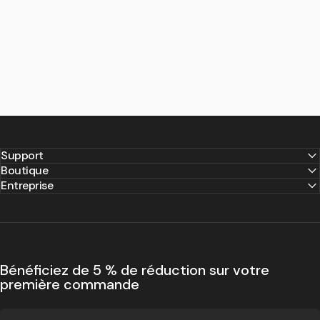
Support
Boutique
Entreprise
Prêt
à
créer
votre
mur
de
carte
?
Bénéficiez de 5 % de réduction sur votre
première commande
Trois finitions. Trois tailles. Pas de perçage. À partir de €119.
Livraison gratuite à travers l'Europe.