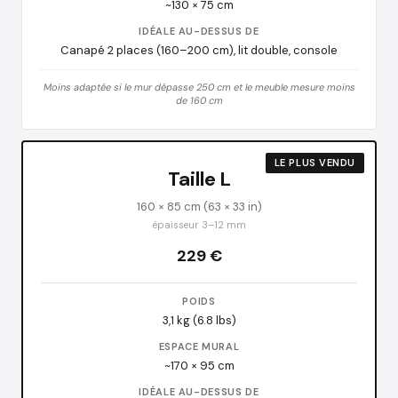
~130 × 75 cm
IDÉALE AU-DESSUS DE
Canapé 2 places (160–200 cm), lit double, console
Moins adaptée si le mur dépasse 250 cm et le meuble mesure moins
de 160 cm
LE PLUS VENDU
Taille L
160 × 85 cm (63 × 33 in)
épaisseur 3–12 mm
229 €
POIDS
3,1 kg (6.8 lbs)
ESPACE MURAL
~170 × 95 cm
IDÉALE AU-DESSUS DE