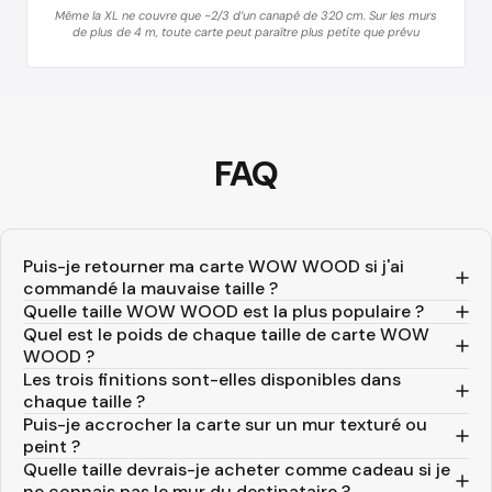
Même la XL ne couvre que ~2/3 d’un canapé de 320 cm. Sur les murs
de plus de 4 m, toute carte peut paraître plus petite que prévu
FAQ
Puis-je retourner ma carte WOW WOOD si j'ai
commandé la mauvaise taille ?
Quelle taille WOW WOOD est la plus populaire ?
Quel est le poids de chaque taille de carte WOW
WOOD ?
Les trois finitions sont-elles disponibles dans
chaque taille ?
Puis-je accrocher la carte sur un mur texturé ou
peint ?
Quelle taille devrais-je acheter comme cadeau si je
ne connais pas le mur du destinataire ?