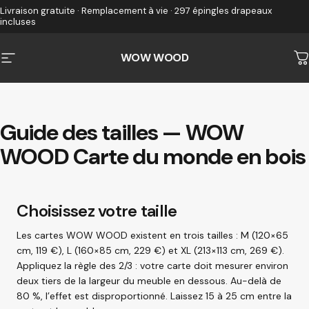
Passer au contenu
Livraison gratuite · Remplacement à vie · 297 épingles drapeaux
incluses
WOW WOOD
Navigation
P
Guide
des
tailles
—
WOW
WOOD
Carte
du
monde
en
bois
Choisissez votre taille
Les cartes WOW WOOD existent en trois tailles : M (120×65
cm, 119 €), L (160×85 cm, 229 €) et XL (213×113 cm, 269 €).
Appliquez la règle des 2/3 : votre carte doit mesurer environ
deux tiers de la largeur du meuble en dessous. Au-delà de
80 %, l’effet est disproportionné. Laissez 15 à 25 cm entre la