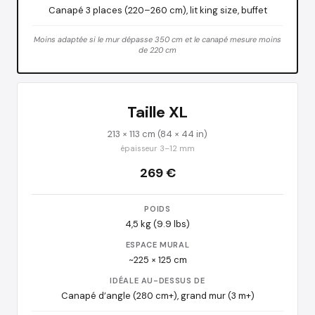
Canapé 3 places (220–260 cm), lit king size, buffet
Moins adaptée si le mur dépasse 350 cm et le canapé mesure moins
de 220 cm
Taille XL
213 × 113 cm (84 × 44 in)
épaisseur 3–12 mm
269 €
POIDS
4,5 kg (9.9 lbs)
ESPACE MURAL
~225 × 125 cm
IDÉALE AU-DESSUS DE
Canapé d’angle (280 cm+), grand mur (3 m+)