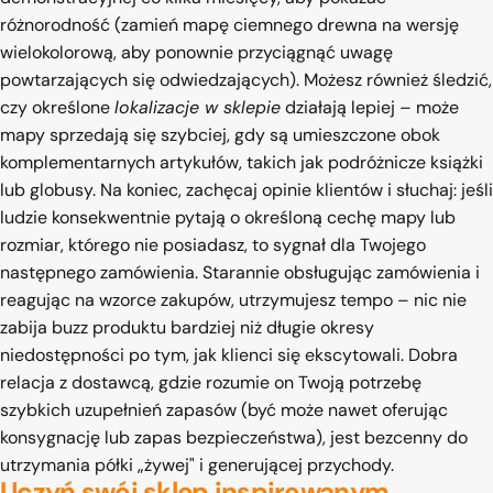
różnorodność (zamień mapę ciemnego drewna na wersję
wielokolorową, aby ponownie przyciągnąć uwagę
powtarzających się odwiedzających). Możesz również śledzić,
czy określone
lokalizacje w sklepie
działają lepiej – może
mapy sprzedają się szybciej, gdy są umieszczone obok
komplementarnych artykułów, takich jak podróżnicze książki
lub globusy. Na koniec, zachęcaj opinie klientów i słuchaj: jeśli
ludzie konsekwentnie pytają o określoną cechę mapy lub
rozmiar, którego nie posiadasz, to sygnał dla Twojego
następnego zamówienia. Starannie obsługując zamówienia i
reagując na wzorce zakupów, utrzymujesz tempo – nic nie
zabija buzz produktu bardziej niż długie okresy
niedostępności po tym, jak klienci się ekscytowali. Dobra
relacja z dostawcą, gdzie rozumie on Twoją potrzebę
szybkich uzupełnień zapasów (być może nawet oferując
konsygnację lub zapas bezpieczeństwa), jest bezcenny do
utrzymania półki „żywej" i generującej przychody.
Uczyń swój sklep inspirowanym