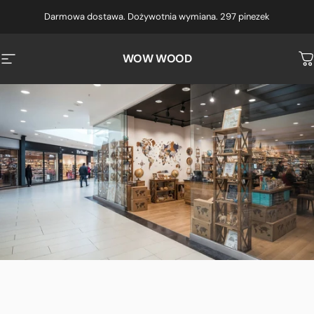
Przejdź do treści
Darmowa dostawa. Dożywotnia wymiana. 297 pinezek
WOW WOOD
Nawigacja witryny
K