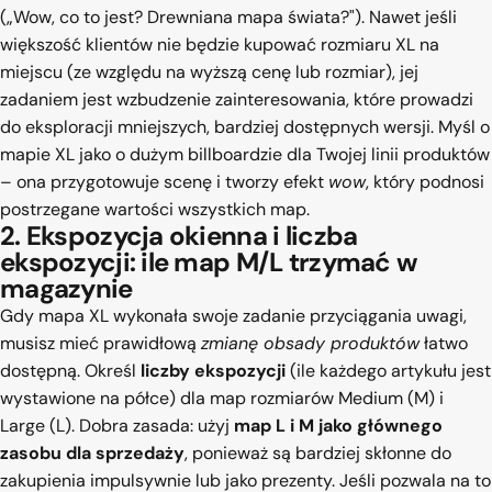
(„Wow, co to jest? Drewniana mapa świata?"). Nawet jeśli
większość klientów nie będzie kupować rozmiaru XL na
miejscu (ze względu na wyższą cenę lub rozmiar), jej
zadaniem jest wzbudzenie zainteresowania, które prowadzi
do eksploracji mniejszych, bardziej dostępnych wersji. Myśl o
mapie XL jako o dużym billboardzie dla Twojej linii produktów
– ona przygotowuje scenę i tworzy efekt
wow
, który podnosi
postrzegane wartości wszystkich map.
2. Ekspozycja okienna i liczba
ekspozycji: ile map M/L trzymać w
magazynie
Gdy mapa XL wykonała swoje zadanie przyciągania uwagi,
musisz mieć prawidłową
zmianę obsady produktów
łatwo
dostępną. Określ
liczby ekspozycji
(ile każdego artykułu jest
wystawione na półce) dla map rozmiarów Medium (M) i
Large (L). Dobra zasada: użyj
map L i M jako głównego
zasobu dla sprzedaży
, ponieważ są bardziej skłonne do
zakupienia impulsywnie lub jako prezenty. Jeśli pozwala na to