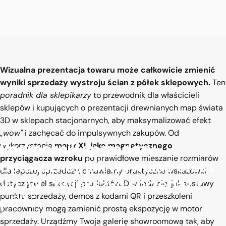
Wizualna prezentacja towaru może całkowicie zmienić
wyniki sprzedaży wystroju ścian z półek sklepowych.
Ten
poradnik dla sklepikarzy
to przewodnik dla właścicieli
sklepów i kupujących o prezentacji drewnianych map świata
3D w sklepach stacjonarnych, aby maksymalizować efekt
„wow"
i zachęcać do impulsywnych zakupów. Od
Podręcznik
sprzedaży
wykorzystania
mapy XL jako magnetycznego
przyciągacza wzroku
po prawidłowe mieszanie rozmiarów
detalicznej:
jak
wywołać
efekt
dla lepszej sprzedaży, omawiamy praktyczne wskazówki
WOW
i
zwiększyć
sprzedaż
z
dotyczące ekspozycji produktów. Dowiedz się, jak zestawy
punktu sprzedaży, demos z kodami QR i przeszkoleni
półki
pracownicy mogą zamienić prostą ekspozycję w motor
sprzedaży. Urządźmy Twoją galerię showroomową tak, aby
Blog
Podręcznik sprzedaży detalicznej: jak wywołać efekt WOW i