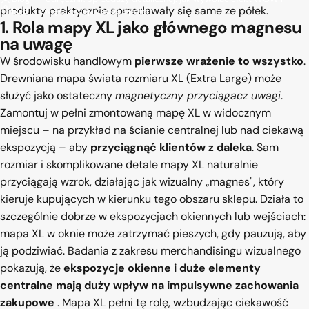
produkty praktycznie sprzedawały się same ze półek.
B2B
zwiększyć sprzedaż z półki
1. Rola mapy XL jako głównego magnesu
na uwagę
W środowisku handlowym
pierwsze wrażenie to wszystko
.
Drewniana mapa świata rozmiaru XL (Extra Large) może
służyć jako ostateczny
magnetyczny przyciągacz uwagi
.
Zamontuj w pełni zmontowaną mapę XL w widocznym
miejscu – na przykład na ścianie centralnej lub nad ciekawą
ekspozycją – aby
przyciągnąć klientów z daleka
. Sam
rozmiar i skomplikowane detale mapy XL naturalnie
przyciągają wzrok, działając jak wizualny „magnes", który
kieruje kupujących w kierunku tego obszaru sklepu. Działa to
szczególnie dobrze w ekspozycjach okiennych lub wejściach:
mapa XL w oknie może zatrzymać pieszych, gdy pauzują, aby
ją podziwiać. Badania z zakresu merchandisingu wizualnego
pokazują, że
ekspozycje okienne i duże elementy
centralne mają duży wpływ na impulsywne zachowania
zakupowe
. Mapa XL pełni tę rolę, wzbudzając ciekawość