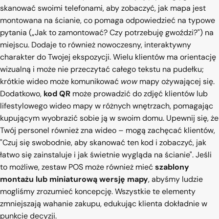
skanować swoimi telefonami, aby zobaczyć, jak mapa jest
montowana na ścianie, co pomaga odpowiedzieć na typowe
pytania („Jak to zamontować? Czy potrzebuję gwoździ?") na
miejscu. Dodaje to również nowoczesny, interaktywny
charakter do Twojej ekspozycji. Wielu klientów ma orientację
wizualną i może nie przeczytać całego tekstu na pudełku;
krótkie wideo może komunikować
wow
mapy ożywającej się.
Dodatkowo,
kod QR
może prowadzić do zdjęć klientów lub
lifestylowego wideo mapy w różnych wnętrzach, pomagając
kupującym wyobrazić sobie ją w swoim domu. Upewnij się, że
Twój personel również zna wideo – mogą zachęcać klientów,
"Czuj się swobodnie, aby skanować ten kod i zobaczyć, jak
łatwo się zainstaluje i jak świetnie wygląda na ścianie". Jeśli
to możliwe, zestaw POS może również mieć
szablony
montażu lub miniaturową wersję mapy
, abyśmy ludzie
mogliśmy zrozumieć koncepcję. Wszystkie te elementy
zmniejszają wahanie zakupu, edukując klienta dokładnie w
punkcie decyzji.