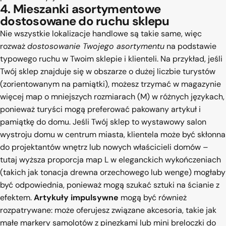
4. Mieszanki asortymentowe
dostosowane do ruchu sklepu
Nie wszystkie lokalizacje handlowe są takie same, więc
rozważ
dostosowanie Twojego asortymentu
na podstawie
typowego ruchu w Twoim sklepie i klienteli. Na przykład, jeśli
Twój sklep znajduje się w obszarze o dużej liczbie turystów
(zorientowanym na pamiątki), możesz trzymać w magazynie
więcej map o mniejszych rozmiarach (M) w różnych językach,
ponieważ turyści mogą preferować pakowany artykuł i
pamiątkę do domu. Jeśli Twój sklep to wystawowy salon
wystroju domu w centrum miasta, klientela może być skłonna
do projektantów wnętrz lub nowych właścicieli domów –
tutaj wyższa proporcja map L w eleganckich wykończeniach
(takich jak tonacja drewna orzechowego lub wenge) mogłaby
być odpowiednia, ponieważ mogą szukać sztuki na ścianie z
efektem.
Artykuły impulsywne
mogą być również
rozpatrywane: może oferujesz związane akcesoria, takie jak
małe markery samolotów z pinezkami lub mini breloczki do