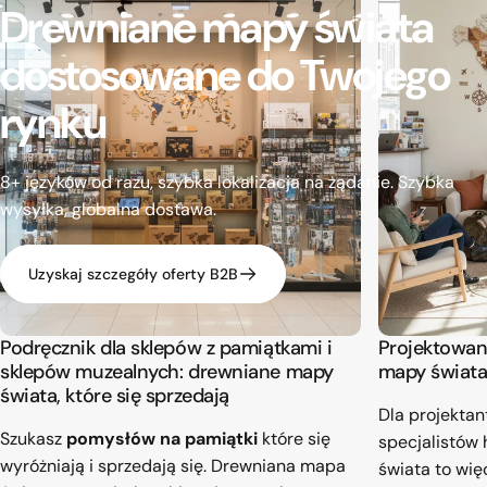
Drewniane
mapy
świata
dostosowane
do
Twojego
rynku
8+ języków od razu, szybka lokalizacja na żądanie. Szybka
wysyłka, globalna dostawa.
Uzyskaj szczegóły oferty B2B
Podręcznik dla sklepów z pamiątkami i
Projektowan
sklepów muzealnych: drewniane mapy
mapy świata
świata, które się sprzedają
Dla projektan
Szukasz
pomysłów na pamiątki
które się
specjalistów
wyróżniają i sprzedają się. Drewniana mapa
świata to wię