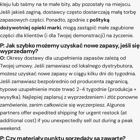
kleju lub taśmy na te małe bity, aby pozostały na miejscu.
Jeśli jakieś zaginą, dostawcy często dostarczają małą torbę
zapasowych części. Ponadto, zgodnie z
polityką
dożywotniej opieki marki
, mogą zastąpić małe zagubione
części dla klientów (i dla Twojej demonstracji) na życzenie.
P: Jak szybko możemy uzyskać nowe zapasy, jeśli się
wyprzedamy?
O:
Okresy dostawy dla uzupełnienia zapasów zależą od
Twojej umowy. Jeśli zamawiasz od lokalnego dystrybutora,
możesz uzyskać nowe zapasy w ciągu kilku dni do tygodnia.
Jeśli zamawiasz bezpośrednio od producenta zagranicą,
typowe uzupełnienie może trwać 2-4 tygodnie (produkcja +
wysyłka). Najlepiej zaplanuj z wyprzedzeniem i złóż ponowne
zamówienie, zanim całkowicie się wyczerpiesz. Algunos
partners offer expedited shipping for urgent restock (at
additional cost) if you unexpectedly sell out during a peak
weekend.
P: Czy materiały punktu sprzedaży są zawarte?