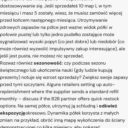
dostosowywanie się. Jeśli sprzedałeś 10 map L w tym
miesiącu i masz 5 zostały, wiesz, że musisz zamówić więcej
przed końcem następnego miesiąca. Utrzymywanie
zdrowych zapasów na półce jest ważne: widok
półki w
połowie pustej
lub tylko jedno pudełko zostające może
sygnalizować wysoki popyt (co jest dobre) lub niedobór (co
może również wyzwolić impulsywny zakup interesujące), ale
jeśli jest pusta, nie możesz nic sprzedać.
Rozważ również
sezonowość
: czy podczas sezonu
świątecznego lub ukończenia nauki (gdy ludzie kupują
prezenty) notuje się wzrost sprzedaży? Zwiększ swoje zapasy
przed tymi szczytami. Alguns retailers setting up
auto-
replenishment
where the supplier sends a standard refill
monthly – discuss if the B2B partner offers quick restock
options. Na samej półce, utrzymuj ją schludną i
odśwież
ekspozycję
okresowo. Dynamika półek korzysta z małych
zmian: na przykład, obróć inną mapę wykończenia do ściany
demonstracyjnej co kilka miesięcy, aby pokazać