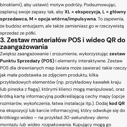
binoklami), aby ustawić motyw podróży. Podsumowując,
zaplanuj swoje zapasy tak, aby
XL = ekspozycja, L = główny
sprzedawca, M = opcja wtórna/impulsywna
. To zapewnia,
że budzisz entuzjazm, ale także zamieniasz go w rzeczywistą
sprzedaż ze półki.
3. Zestaw materiałów POS i wideo QR do
zaangażowania
Zwiększ zaangażowanie i zrozumienie, wykorzystując
zestaw
Punktu Sprzedaży (POS)
i elementy interaktywne. Zestaw
POS dla drewnianych map świata może zawierać takie rzeczy
jak mała podstawka ze zdjęciem produktu, kilka
przykładowych elementów (np. przykładowy kawałek kraju
lub pinezka z flagą), którymi klienci mogą manipulować, oraz
krótką kartę informacyjną podkreślającą cechy mapy (opcje
rozmiarów, wykończenia, łatwa instalacja itp.). Dodaj
kod QR
na ekspozycji lub karcie informacyjnej, który odwołuje się do
krótkiego wideo – na przykład
30-sekundowy demo
montażu lub wideo rozpakowania
. Kupujący mogą go