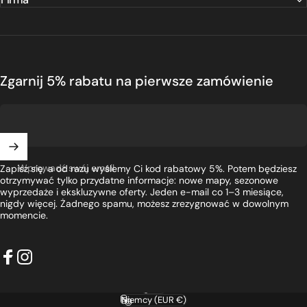
Zgarnij 5% rabatu na pierwsze zamówienie
Wprowadź swój email
Zapisz się, a od razu wyślemy Ci kod rabatowy 5%. Potem będziesz
otrzymywać tylko przydatne informacje: nowe mapy, sezonowe
wyprzedaże i ekskluzywne oferty. Jeden e-mail co 1–3 miesiące,
nigdy więcej. Żadnego spamu, możesz zrezygnować w dowolnym
momencie.
Facebook
Instagram
Polski
Język
Niemcy (EUR €)
Kraj/region