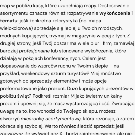
map w pobliżu kasy, które uzupełniają mapy. Dostosowanie
asortymentu oznacza również rozpatrywanie
wykończenia i
tematu
: jeśli konkretna kolorystyka (np. mapa
wielokolorowa) sprzedaje się lepiej u Twoich młodszych,
modnych kupujących, trzymaj w magazynie więcej z tych. Z
drugiej strony, jeśli Twój obszar ma wiele biur i firm, zamawiaj
bardziej
profesjonalne
lub stonowane wykończenia, które
działają w pokojach konferencyjnych. Celem jest
dopasowanie do wzorców ruchu w Twoim sklepie – na
przykład, weekendowy szturm turystów? Miej mnóstwo
gotowych do sprzedaży elementów i może opcje
preformatowane jako prezent. Dużo kupujących prezentów w
pobliżu świąt? Podkreśl rozmiar M jako świetny unikalny
prezent i upewnij się, że masz wystarczającą ilość. Zwracając
uwagę na to, kto wchodzi do Twojego sklepu, możesz
stworzyć
mieszankę asortymentową
, która rezonuje, a zatem
obraca się szybciej. Warto również śledzić sprzedaż: jeśli
zauważysz, że wyświetlacz XL budzi zainteresowanie, ale nie