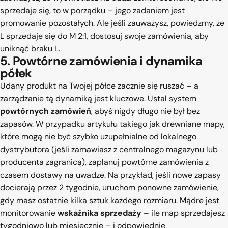
sprzedaje się, to w porządku – jego zadaniem jest
promowanie pozostałych. Ale jeśli zauważysz, powiedzmy, że
L sprzedaje się do M 2:1, dostosuj swoje zamówienia, aby
uniknąć braku L.
5. Powtórne zamówienia i dynamika
półek
Udany produkt na Twojej półce zacznie się ruszać – a
zarządzanie tą dynamiką jest kluczowe. Ustal system
powtórnych zamówień
, abyś nigdy długo nie był bez
zapasów. W przypadku artykułu takiego jak drewniane mapy,
które mogą nie być szybko uzupełnialne od lokalnego
dystrybutora (jeśli zamawiasz z centralnego magazynu lub
producenta zagranicą), zaplanuj powtórne zamówienia z
czasem dostawy na uwadze. Na przykład, jeśli nowe zapasy
docierają przez 2 tygodnie, uruchom ponowne zamówienie,
gdy masz ostatnie kilka sztuk każdego rozmiaru. Mądre jest
monitorowanie
wskaźnika sprzedaży
– ile map sprzedajesz
tygodniowo lub miesięcznie – i odpowiednie