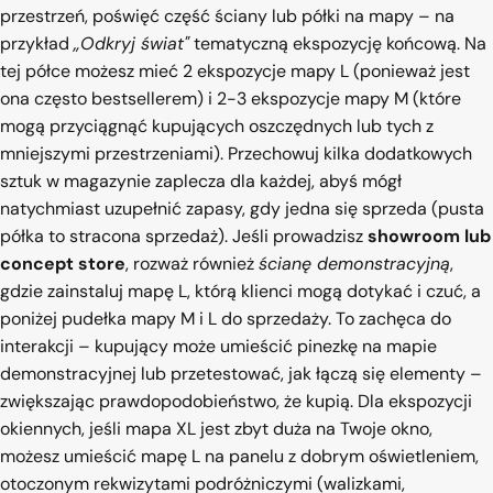
przestrzeń, poświęć część ściany lub półki na mapy – na
przykład
„Odkryj świat"
tematyczną ekspozycję końcową. Na
tej półce możesz mieć 2 ekspozycje mapy L (ponieważ jest
ona często bestsellerem) i 2-3 ekspozycje mapy M (które
mogą przyciągnąć kupujących oszczędnych lub tych z
mniejszymi przestrzeniami). Przechowuj kilka dodatkowych
sztuk w magazynie zaplecza dla każdej, abyś mógł
natychmiast uzupełnić zapasy, gdy jedna się sprzeda (pusta
półka to stracona sprzedaż). Jeśli prowadzisz
showroom lub
concept store
, rozważ również
ścianę demonstracyjną
,
gdzie zainstaluj mapę L, którą klienci mogą dotykać i czuć, a
poniżej pudełka mapy M i L do sprzedaży. To zachęca do
interakcji – kupujący może umieścić pinezkę na mapie
demonstracyjnej lub przetestować, jak łączą się elementy –
zwiększając prawdopodobieństwo, że kupią. Dla ekspozycji
okiennych, jeśli mapa XL jest zbyt duża na Twoje okno,
możesz umieścić mapę L na panelu z dobrym oświetleniem,
otoczonym rekwizytami podróżniczymi (walizkami,