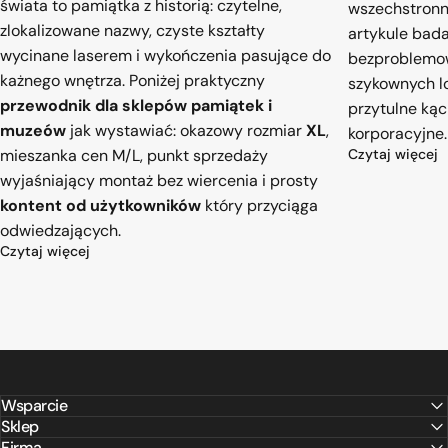
świata to pamiątka z historią: czytelne,
wszechstronn
zlokalizowane nazwy, czyste kształty
artykule bad
wycinane laserem i wykończenia pasujące do
bezproblemow
każnego wnętrza. Poniżej praktyczny
szykownych l
przewodnik dla sklepów pamiątek i
przytulne kąci
muzeów
jak wystawiać: okazowy rozmiar
XL
,
korporacyjne.
o
mieszanka cen M/L, punkt sprzedaży
Czytaj więcej
wyjaśniający montaż bez wiercenia i prosty
kontent od użytkowników
który przyciąga
odwiedzających.
o Podręcznik dla sklepów z pamiątkami i sklepów muz
Czytaj więcej
Wsparcie
Sklep
Firma