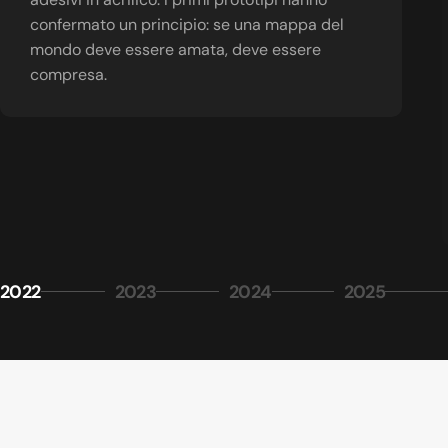
confermato un principio: se una mappa del
mondo deve essere amata, deve essere
compresa.
2022
2023
2024
2025
Pagina 1
Pagina 2
Pagina 3
Pagina 4