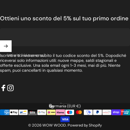
Tre finish. Tre dimensioni. Una storia — la tua. A partire da
€119 con spedizione gratuita in UE.
Ottieni uno sconto del 5% sul tuo primo ordine
ACQUISTA MAPPE IN LEGNO
Inserisci la tua email
Iscriviti e ti invieremo subito il tuo codice sconto del 5%. Dopodiché
riceverai solo informazioni utili: nuove mappe, saldi stagionali e
offerte esclusive. Una sola email ogni 1-3 mesi, mai di più. Niente
spam, puoi cancellarti in qualsiasi momento.
Facebook
Instagram
Italiano
Lingua
Germania (EUR €)
Paese/Area geografica
© 2026 WOW WOOD.
Powered by Shopify