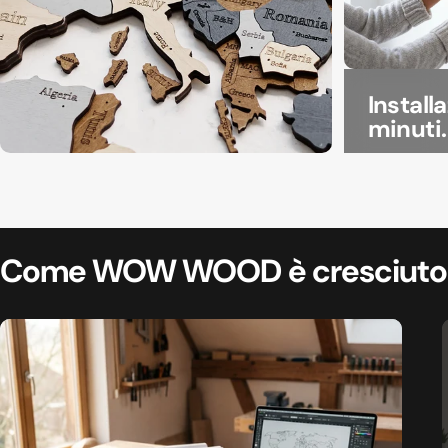
Install
minuti.
La Tua Lingua. La Tua
Mappa.
Come WOW WOOD
è cresciuto