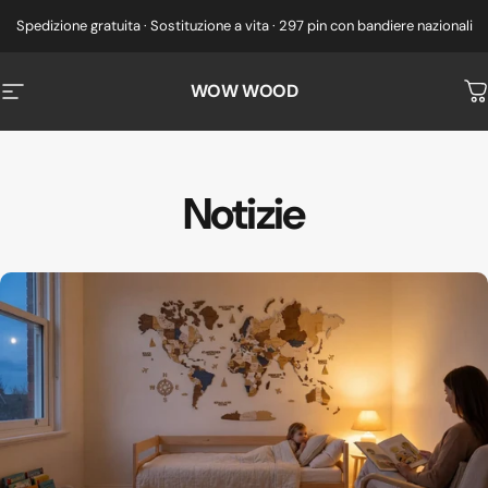
Vai direttamente ai contenuti
Spedizione gratuita · Sostituzione a vita · 297 pin con bandiere nazionali
WOW WOOD
Navigazione del sito
C
Notizie