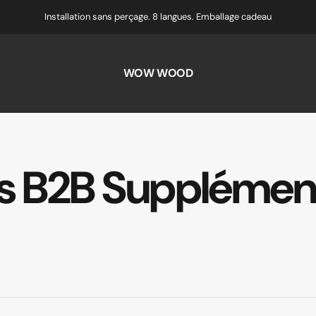
Installation sans perçage. 8 langues. Emballage cadeau
WOW WOOD
s
B2B
Supplément