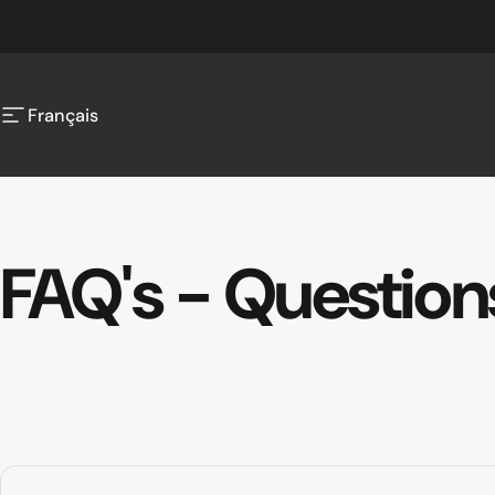
Passer au contenu
Français
Navigation
Français
FAQ's
-
Question