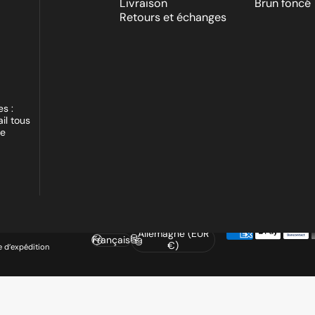
Livraison
Brun foncé
Retours et échanges
s :
il tous
le
Allemagne (EUR
Français
Langue
Pays/région
€)
e d’expédition