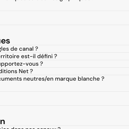
ues
les de canal ?
itoire est-il défini ?
upportez-vous ?
ditions Net ?
ocuments neutres/en marque blanche ?
on