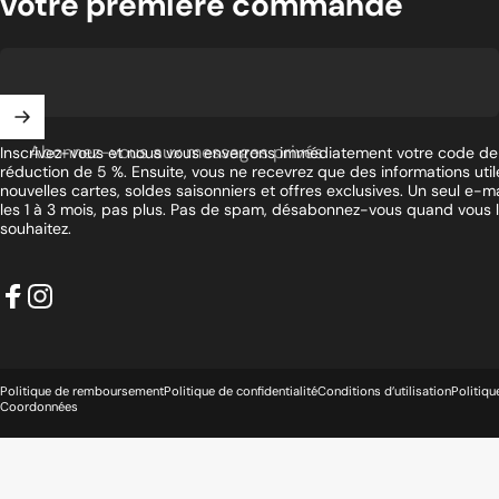
votre première commande
Abonnez-vous aux messages privés
Inscrivez-vous et nous vous enverrons immédiatement votre code de
réduction de 5 %. Ensuite, vous ne recevrez que des informations utile
nouvelles cartes, soldes saisonniers et offres exclusives. Un seul e-ma
les 1 à 3 mois, pas plus. Pas de spam, désabonnez-vous quand vous 
souhaitez.
Facebook
Instagram
© 2026 WOW WOOD.
Commerce électronique propulsé par Shopify
Politique de remboursement
Politique de confidentialité
Conditions d’utilisation
Politiqu
Coordonnées