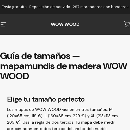
Ir directamente al contenido
Envío gratuito · Reposición de por vida · 297 marcadores con banderas
WOW WOOD
Navegación
C
Guía
de
tamaños
—
mapamundis
de
madera
WOW
WOOD
Elige tu tamaño perfecto
Los mapas de WOW WOOD vienen en tres tamaños. M
(120×65 cm, 119 €), L (160×85 cm, 229 €) y XL (213×113 cm,
269 €). Usa la regla de dos tercios. Tu mapa debe medir
aproximadamente dos tercios del ancho del mueble