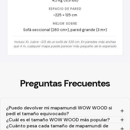
4,5 kg (9,9 lbs)
ESPACIO DE PARED
~225 × 125 cm
MEJOR SOBRE
Sofá seccional (280 cm+), pared grande (3 m+)
Incluso XL cubre ~2/3 de un sofá de 320 cm. En paredes más anchas
que 4 m, cualquier mapa puede parecer más pequeño de lo esperado
Preguntas
Frecuentes
¿Puedo devolver mi mapamundi WOW WOOD si
pedí el tamaño equivocado?
¿Cuál es el tamaño WOW WOOD más popular?
¿Cuánto pesa cada tamaño de mapamundi de