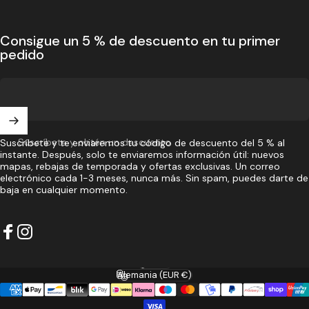
mapamundi?
Consigue un 5 % de descuento en tu primer
pedido
Tres acabados. Tres tamaños. Sin taladro. Desde 119 €. Envío
gratuito en toda Europa.
Compra mapamundis de madera
Suscríbete y obtén un descuento
Suscríbete y te enviaremos tu código de descuento del 5 % al
instante. Después, solo te enviaremos información útil: nuevos
mapas, rebajas de temporada y ofertas exclusivas. Un correo
electrónico cada 1-3 meses, nunca más. Sin spam, puedes darte de
baja en cualquier momento.
Facebook
Instagram
Español
Idioma
Alemania (EUR €)
País/región