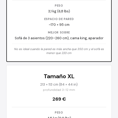
PESO
3,1 kg (6,8 lbs)
ESPACIO DE PARED
~170 × 95 cm
MEJOR SOBRE
Sofá de 3 asientos (220–260 cm), cama king, aparador
No es ideal cuando la pared es más ancha que 350 cm y el sofá es
menor que 220 cm
Tamaño XL
213 × 113 cm (84 × 44 in)
profundidad 3–12 mm
269 €
PESO