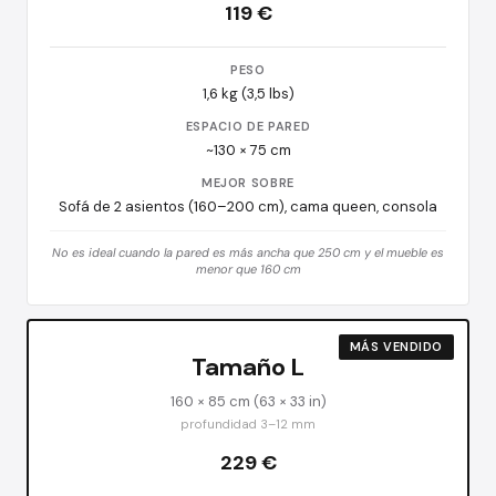
119 €
PESO
1,6 kg (3,5 lbs)
ESPACIO DE PARED
~130 × 75 cm
MEJOR SOBRE
Sofá de 2 asientos (160–200 cm), cama queen, consola
No es ideal cuando la pared es más ancha que 250 cm y el mueble es
menor que 160 cm
MÁS VENDIDO
Tamaño L
160 × 85 cm (63 × 33 in)
profundidad 3–12 mm
229 €