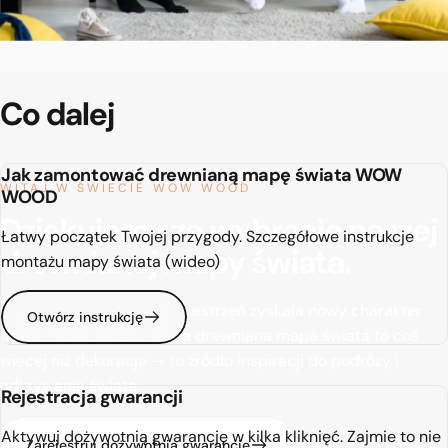
Co
dalej
Jak zamontować drewnianą mapę świata WOW
WITAJ W ŚWIECIE WOW WOOD
WOOD
Dziękujemy za wybranie naszej
Łatwy początek Twojej przygody. Szczegółowe instrukcje
drewnianej mapy świata.
montażu mapy świata (wideo)
Cieszymy się, że Twoja przestrzeń zyskała nowy charakter
Otwórz instrukcję
dzięki WOW WOOD. Twoja drewniana mapa świata to coś
więcej niż dekoracja — to źródło inspiracji do podróży i
odkrywania świata.
Rejestracja gwarancji
Aktywuj dożywotnią gwarancję w kilka kliknięć. Zajmie to nie
Zarejestruj dożywotnią gwarancję