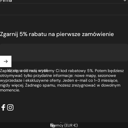
Firma
Zgarnij 5% rabatu na pierwsze zamówienie
Wprowadź swój email
Zapisz się, a od razu wyślemy Ci kod rabatowy 5%. Potem będziesz
otrzymywać tylko przydatne informacje: nowe mapy, sezonowe
wyprzedaże i ekskluzywne oferty. Jeden e-mail co 1–3 miesiące,
nigdy więcej. Żadnego spamu, możesz zrezygnować w dowolnym
momencie.
Facebook
Instagram
Polski
Język
Niemcy (EUR €)
Kraj/region