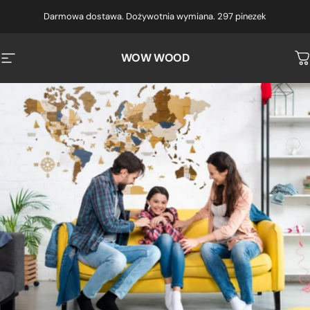
Przejdź do treści
Darmowa dostawa. Dożywotnia wymiana. 297 pinezek
WOW WOOD
Nawigacja witryny
K