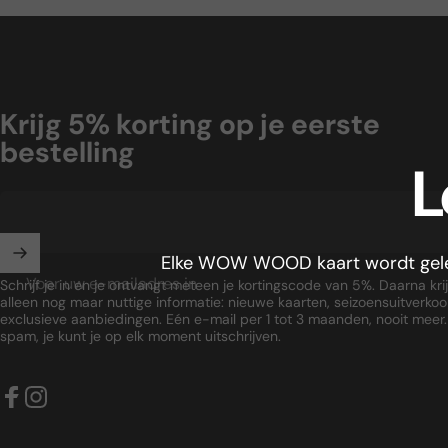
Krijg 5% korting op je eerste
bestelling
L
Elke WOW WOOD kaart wordt gelever
Voer uw e-mailadres in
Schrijf je in en je ontvangt meteen je kortingscode van 5%. Daarna krij
alleen nog maar nuttige informatie: nieuwe kaarten, seizoensuitverko
exclusieve aanbiedingen. Eén e-mail per 1 tot 3 maanden, nooit meer
spam, je kunt je op elk moment uitschrijven.
Facebook
Instagram