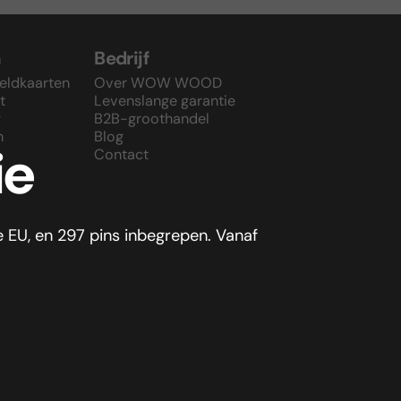
n
Bedrijf
eldkaarten
Over WOW WOOD
t
Levenslange garantie
g
B2B-groothandel
n
Blog
ie
Contact
 EU, en 297 pins inbegrepen. Vanaf