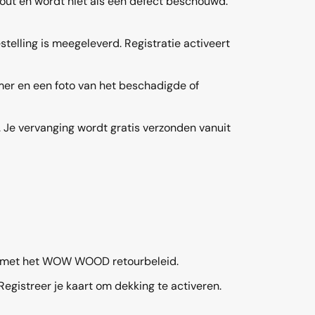
hout en wordt niet als een defect beschouwd.
lling is meegeleverd. Registratie activeert
r en een foto van het beschadigde of
 Je vervanging wordt gratis verzonden vanuit
ming met het WOW WOOD
retourbeleid
.
egistreer je kaart om dekking te activeren.