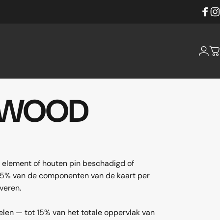
Faceb
Ins
Login
W
WOOD
 element of houten pin beschadigd of
t 15% van de componenten van de kaart per
veren.
len — tot 15% van het totale oppervlak van