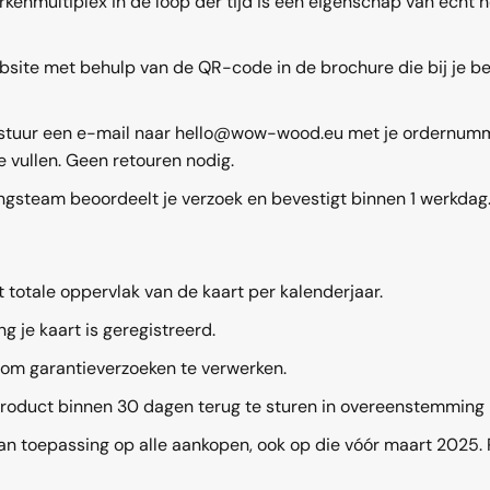
kenmultiplex in de loop der tijd is een eigenschap van echt 
 met behulp van de QR-code in de brochure die bij je beste
tuur een e-mail naar
hello@wow-wood.eu
met je ordernumme
 vullen. Geen retouren nodig.
gsteam beoordeelt je verzoek en bevestigt binnen 1 werkdag.
 totale oppervlak van de kaart per kalenderjaar.
ng je kaart is geregistreerd.
m garantieverzoeken te verwerken.
et product binnen 30 dagen terug te sturen in overeenstem
n toepassing op alle aankopen, ook op die vóór maart 2025. R