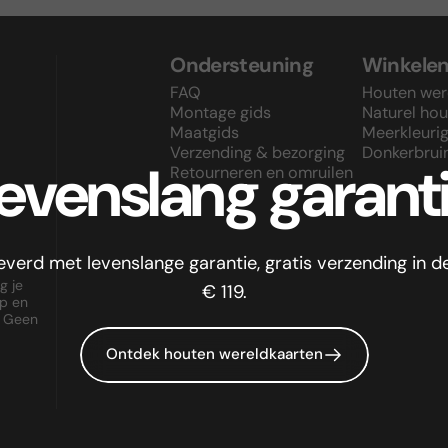
Ondersteuning
Winkele
FAQ
Houten wer
Montage gids
Naturel hou
Maatgids
Meerkleuri
Verzending & bezorging
Donkerbrui
evenslang
garant
Retourneren en omruilen
d met levenslange garantie, gratis verzending in de
g je
€ 119.
op en
. Geen
Ontdek houten wereldkaarten