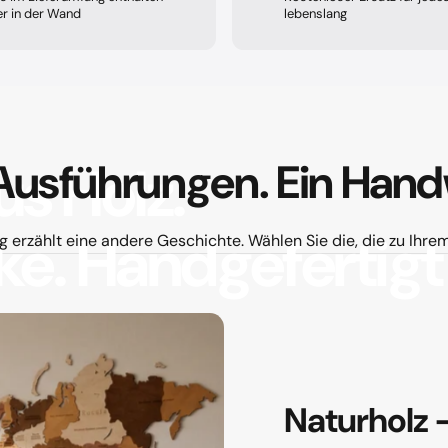
er in der Wand
lebenslang
Ausführungen.
Ein
Hand
us
Holz.
ke.
Handgefertigt
 erzählt eine andere Geschichte. Wählen Sie die, die zu Ihre
Naturholz