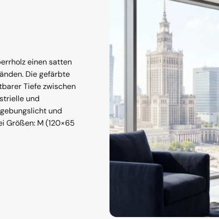
rrholz einen satten
änden. Die gefärbte
tbarer Tiefe zwischen
strielle und
mgebungslicht und
rei Größen: M (120×65